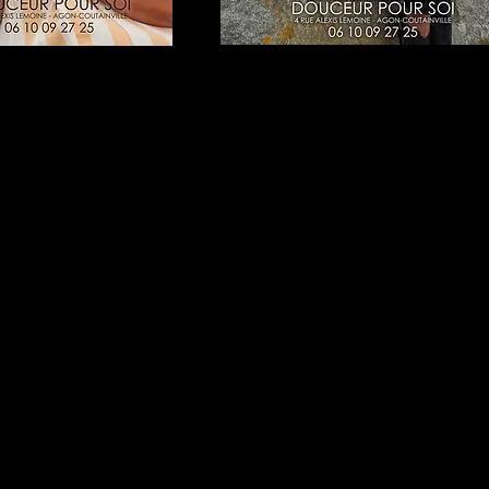
06 10 09 27 25
Centre de beauté - Bien-être
douceurpoursoi@sfr.fr
DOUCEUR POUR SOI
4C rue Alexis LEMOIN
50230 Agon-Coutainvil
France