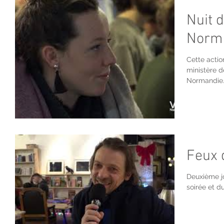
Nuit d
Norm
Cette actio
ministère d
Normandie.
Feux 
Deuxième jo
soirée et d