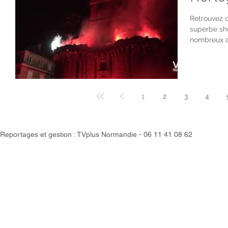
Retrouvez c
superbe sho
nombreux ce
1
2
3
4
Reportages et gestion : TVplus Normandie - 06 11 41 08 62