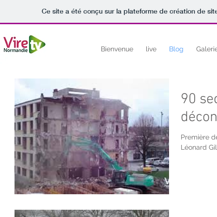
Ce site a été conçu sur la plateforme de création de sit
Bienvenue
live
Blog
Galeri
90 se
décon
Première d
Léonard Gi